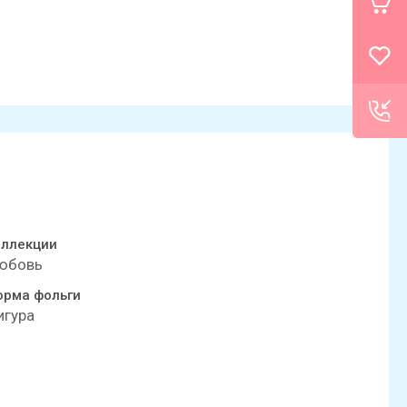
оллекции
юбовь
орма фольги
игура