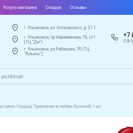
Услуги магазина
Скидки
Отзывы
г. Ульяновск, ул. Островского, д. 21.1
+7 
г. Ульяновск, пр.Нариманова, 75, ст1
С 8:
(ТЦ "Да")
г. Ульяновск, ул.Рябикова, 70 (ТЦ
"Альянс")
одставке, Сердца, Признание в любви, Красный, 1 шт.