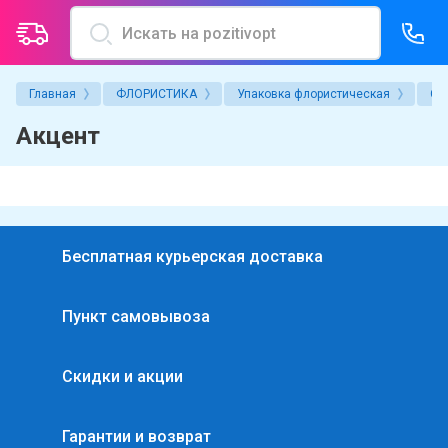
Главная
ФЛОРИСТИКА
Упаковка флористическая
Се
О компании
Услуги магазина
Акцент
Политика конфиденциальности
Надув воздушных шаров
Пользовательское соглашение
Упаковка подарка
Условия гарантии и возврата товаров
Индивидуальные надписи
Бесплатная курьерская доставка
Новости
Аренда гелиевых баллонов
Пункт самовывоза
Производители
Печать на шарах
Акции
Скидки и акции
Вопросы и ответы
Гарантии и возврат