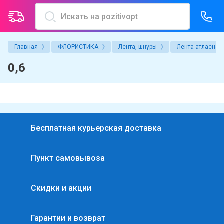
Главная
ФЛОРИСТИКА
Лента, шнуры
Лента атласная
О компании
Услуги магазина
0,6
Политика конфиденциальности
Надув воздушных шаров
Пользовательское соглашение
Упаковка подарка
Условия гарантии и возврата товаров
Индивидуальные надписи
Бесплатная курьерская доставка
Новости
Аренда гелиевых баллонов
Пункт самовывоза
Производители
Печать на шарах
Акции
Скидки и акции
Вопросы и ответы
Гарантии и возврат