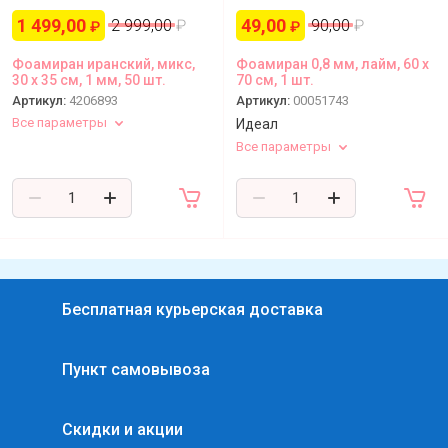
1 499,00
49,00
2 999,00
₽
90,00
₽
₽
₽
Фоамиран иранский, микс,
Фоамиран 0,8 мм, лайм, 60 х
30 х 35 см, 1 мм, 50 шт.
70 см, 1 шт.
Артикул:
4206893
Артикул:
00051743
Все параметры
Идеал
Все параметры
Бесплатная курьерская доставка
Пункт самовывоза
Скидки и акции