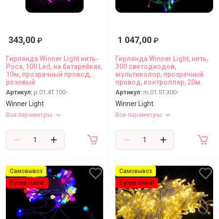
343,00
1 047,00
₽
₽
Гирлянда Winner Light нить-
Гирлянда Winner Light, нить,
Роса, 100 Led, на батарейках,
300 светодиодов,
10м, прозрачный провод,
мультиколор, прозрачный
розовый
провод, контроллер, 20м.
Артикул:
p.01.4T.100-
Артикул:
m.01.5T.300-
Winner Light
Winner Light
Все параметры
Все параметры
Самовывоз
Самовывоз
Супер Цена!
Супер Цена!