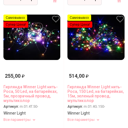
Самовывоз
Самовывоз
Супер Цена!
Супер Цена!
255,00
514,00
₽
₽
Гирлянда Winner Light нить-
Гирлянда Winner Light нить-
Роса, 50 Led, на батарейках,
Роса, 150 Led, на батарейках,
5м, прозрачный провод,
15м, зеленый провод,
мультиколор
мультиколор
Артикул:
m.01.4T.50-
Артикул:
m.01.4G.150-
Winner Light
Winner Light
Все параметры
Все параметры