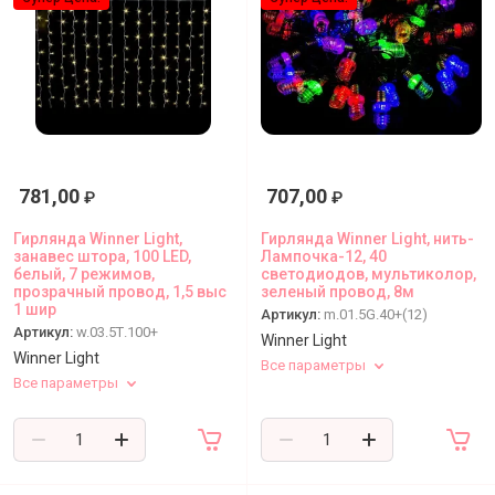
781,00
707,00
₽
₽
Гирлянда Winner Light,
Гирлянда Winner Light, нить-
занавес штора, 100 LED,
Лампочка-12, 40
белый, 7 режимов,
светодиодов, мультиколор,
прозрачный провод, 1,5 выс
зеленый провод, 8м
1 шир
Артикул:
m.01.5G.40+(12)
Артикул:
w.03.5Т.100+
Winner Light
Winner Light
Все параметры
Все параметры