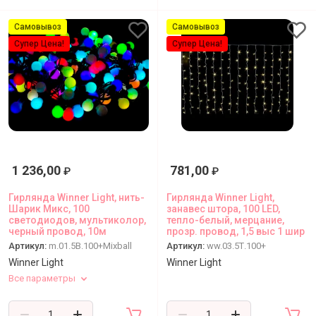
Самовывоз
Самовывоз
Супер Цена!
Супер Цена!
1 236,00
781,00
₽
₽
Гирлянда Winner Light, нить-
Гирлянда Winner Light,
Шарик Микс, 100
занавес штора, 100 LED,
светодиодов, мультиколор,
тепло-белый, мерцание,
черный провод, 10м
прозр. провод, 1,5 выс 1 шир
Артикул:
m.01.5B.100+Mixball
Артикул:
ww.03.5Т.100+
Winner Light
Winner Light
Все параметры