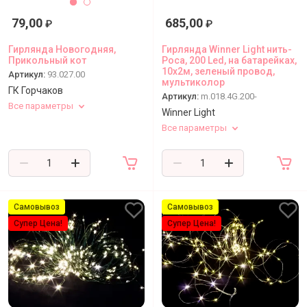
Статьи
79,00
685,00
₽
₽
Гирлянда Новогодняя,
Гирлянда Winner Light нить-
Прикольный кот
Роса, 200 Led, на батарейках,
10x2м, зеленый провод,
Артикул:
93.027.00
мультиколор
ГК Горчаков
Артикул:
m.018.4G.200-
Все параметры
Winner Light
Все параметры
Самовывоз
Самовывоз
Супер Цена!
Супер Цена!