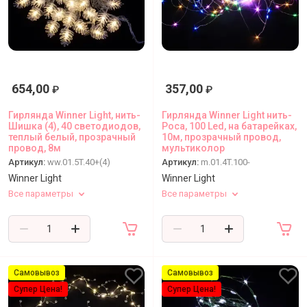
654,00
357,00
₽
₽
Гирлянда Winner Light, нить-
Гирлянда Winner Light нить-
Шишка (4), 40 светодиодов,
Роса, 100 Led, на батарейках,
теплый белый, прозрачный
10м, прозрачный провод,
провод, 8м
мультиколор
Артикул:
ww.01.5T.40+(4)
Артикул:
m.01.4T.100-
Winner Light
Winner Light
Все параметры
Все параметры
Самовывоз
Самовывоз
Супер Цена!
Супер Цена!