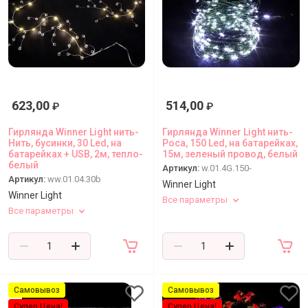
623,00
514,00
₽
₽
Гирлянда Winner Light нить-
Гирлянда Winner Light нить-
Нить, бусинки, 30 Led, на
Роса, 150 Led, на батарейках,
батарейках + USB, 2м, тепло-
15м, зеленый провод, белый
белый
Артикул:
w.01.4G.150-
Артикул:
ww.01.04.30b
Winner Light
Winner Light
Все параметры
Все параметры
Самовывоз
Самовывоз
Супер Цена!
Супер Цена!