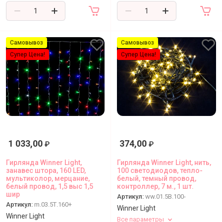
Самовывоз
Самовывоз
Супер Цена!
Супер Цена!
1 033,00
374,00
₽
₽
Гирлянда Winner Light,
Гирлянда Winner Light, нить,
занавес штора, 160 LED,
100 светодиодов, тепло-
мультиколор, мерцание,
белый, темный провод,
белый провод, 1,5 выс 1,5
контроллер, 7 м., 1 шт.
шир
Артикул:
ww.01.5B.100-
Артикул:
m.03.5Т.160+
Winner Light
Winner Light
Все параметры