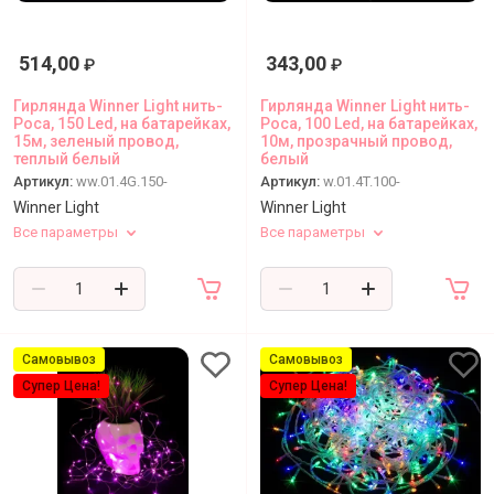
514,00
343,00
₽
₽
Гирлянда Winner Light нить-
Гирлянда Winner Light нить-
Роса, 150 Led, на батарейках,
Роса, 100 Led, на батарейках,
15м, зеленый провод,
10м, прозрачный провод,
теплый белый
белый
Артикул:
ww.01.4G.150-
Артикул:
w.01.4T.100-
Winner Light
Winner Light
Все параметры
Все параметры
Самовывоз
Самовывоз
Супер Цена!
Супер Цена!