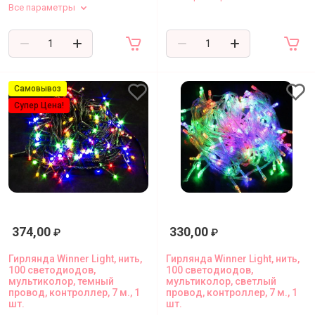
Все параметры
Самовывоз
Супер Цена!
374,00
330,00
₽
₽
Гирлянда Winner Light, нить,
Гирлянда Winner Light, нить,
100 светодиодов,
100 светодиодов,
мультиколор, темный
мультиколор, светлый
провод, контроллер, 7 м., 1
провод, контроллер, 7 м., 1
шт.
шт.