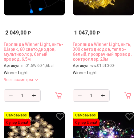
2 049,00
1 047,00
₽
₽
Гирлянда Winner Light, нить-
Гирлянда Winner Light, нить,
Шарик, 60 светодиодов,
300 светодиодов, тепло-
мультиколор, белый
белый, прозрачный провод,
провод, 6,5м
контроллер, 20м.
Артикул:
m.01.5W.60-1,6ball
Артикул:
ww.01.5T.300-
Winner Light
Winner Light
Все параметры
Самовывоз
Самовывоз
Супер Цена!
Супер Цена!