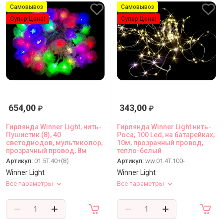
Самовывоз
Самовывоз
Супер Цена!
Супер Цена!
654,00
343,00
₽
₽
Гирлянда Winner Light, нить-
Гирлянда Winner Light нить-
Пушистик (8), 40
Роса, 100 Led, на батарейках,
светодиодов, мультиколор,
10м, прозрачный провод,
прозрачный провод, 8м
тепло-белый
Артикул:
01.5T.40+(8)
Артикул:
ww.01.4T.100-
Winner Light
Winner Light
Все параметры
Все параметры