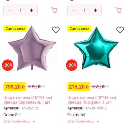
Самовывоз
Самовывоз
-20%
-20%
799,20
215,20
999,00
₽
269,00
₽
₽
₽
Шар с гелием (36"/91 см)
Шар с гелием (18''/46 см)
Звезда Сиреневый, 1 шт.
Звезда, Тиффани, 1 шт.
Артикул:
Гел-36213L
Артикул:
Гел-301500TU
Grabo S.r.l.
Flexmetal
Все параметры
Все параметры