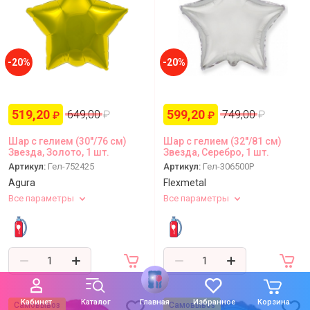
-20%
-20%
519,20
599,20
649,00
₽
749,00
₽
₽
₽
Шар с гелием (30''/76 см)
Шар с гелием (32''/81 см)
Звезда, Золото, 1 шт.
Звезда, Серебро, 1 шт.
Артикул:
Гел-752425
Артикул:
Гел-306500P
Agura
Flexmetal
Все параметры
Все параметры
Кабинет
Каталог
Главная
Избранное
Корзина
Самовывоз
Самовывоз