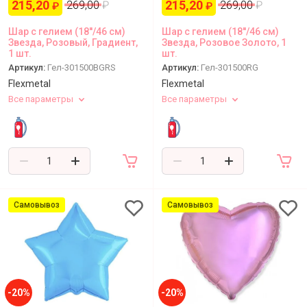
215,20
215,20
269,00
₽
269,00
₽
₽
₽
Шар с гелием (18''/46 см)
Шар с гелием (18''/46 см)
Звезда, Розовый, Градиент,
Звезда, Розовое Золото, 1
1 шт.
шт.
Артикул:
Гел-301500BGRS
Артикул:
Гел-301500RG
Flexmetal
Flexmetal
Все параметры
Все параметры
Самовывоз
Самовывоз
-20%
-20%