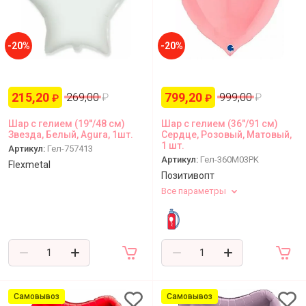
-20%
-20%
215,20
799,20
269,00
₽
999,00
₽
₽
₽
Шар с гелием (19''/48 см)
Шар с гелием (36"/91 см)
Звезда, Белый, Agura, 1шт.
Сердце, Розовый, Матовый,
1 шт.
Артикул:
Гел-757413
Артикул:
Гел-360M03PK
Flexmetal
Позитивопт
Все параметры
Самовывоз
Самовывоз