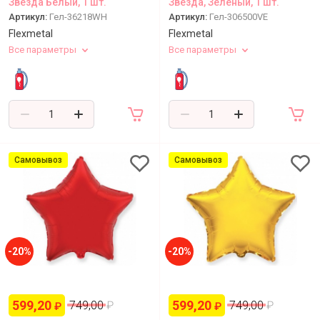
Звезда Белый, 1 шт.
Звезда, Зеленый, 1 шт.
Артикул:
Гел-36218WH
Артикул:
Гел-306500VE
Flexmetal
Flexmetal
Все параметры
Все параметры
Самовывоз
Самовывоз
-20%
-20%
599,20
599,20
749,00
₽
749,00
₽
₽
₽