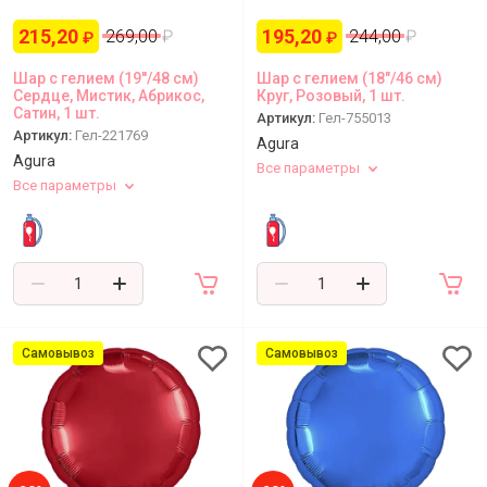
Статьи
215,20
195,20
269,00
₽
244,00
₽
₽
₽
Шар с гелием (19''/48 см)
Шар с гелием (18"/46 см)
Сердце, Мистик, Абрикос,
Круг, Розовый, 1 шт.
Сатин, 1 шт.
Артикул:
Гел-755013
Артикул:
Гел-221769
Agura
Agura
Все параметры
Все параметры
Самовывоз
Самовывоз