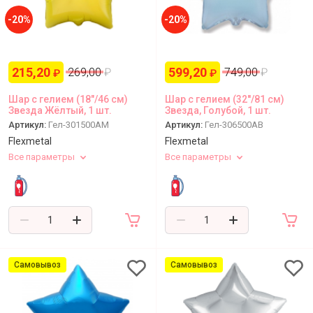
-20%
-20%
215,20
599,20
269,00
₽
749,00
₽
₽
₽
Шар с гелием (18"/46 см)
Шар с гелием (32''/81 см)
Звезда Жёлтый, 1 шт.
Звезда, Голубой, 1 шт.
Артикул:
Гел-301500AM
Артикул:
Гел-306500AB
Flexmetal
Flexmetal
Все параметры
Все параметры
Самовывоз
Самовывоз