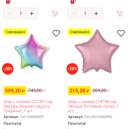
Самовывоз
Самовывоз
-20%
-20%
599,20
215,20
749,00
₽
269,00
₽
₽
₽
Шар с гелием (32''/81 см)
Шар с гелием (18''/46 см)
Звезда, Нежная радуга,
Звезда, Розовый, Сатин, 1
Градиент, 1 шт.
шт.
Артикул:
Гел-306500GP
Артикул:
Гел-301500SPRS
Flexmetal
Flexmetal