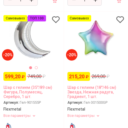
Самовывоз
ТОП 100
Самовывоз
-20%
-20%
599,20
215,20
749,00
₽
269,00
₽
₽
₽
Шар с гелием (35''/89 см)
Шар с гелием (18''/46 см)
Фигура, Полумесяц,
Звезда, Нежная радуга,
Серебро, 1 шт.
Градиент, 1 шт.
Артикул:
Гел-901555P
Артикул:
Гел-301500GP
Flexmetal
Flexmetal
Все параметры
Все параметры