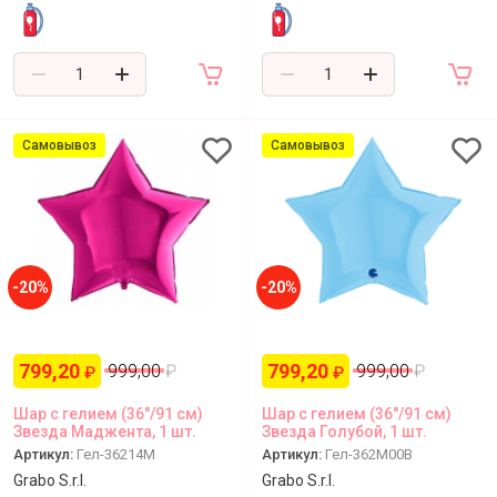
Самовывоз
Самовывоз
-20%
-20%
799,20
799,20
999,00
₽
999,00
₽
₽
₽
Шар с гелием (36"/91 см)
Шар с гелием (36"/91 см)
Звезда Маджента, 1 шт.
Звезда Голубой, 1 шт.
Артикул:
Гел-36214M
Артикул:
Гел-362M00B
Grabo S.r.l.
Grabo S.r.l.