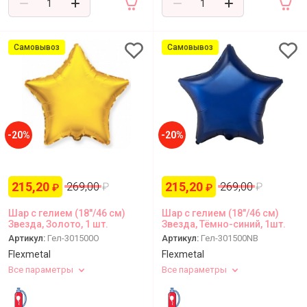
Самовывоз
Самовывоз
-20%
-20%
215,20
215,20
269,00
₽
269,00
₽
₽
₽
Шар с гелием (18''/46 см)
Шар с гелием (18"/46 см)
Звезда, Золото, 1 шт.
Звезда, Тёмно-синий, 1шт.
Артикул:
Гел-301500O
Артикул:
Гел-301500NB
Flexmetal
Flexmetal
Все параметры
Все параметры