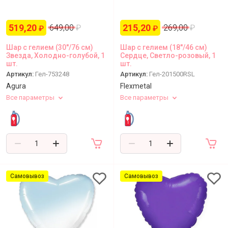
519,20
215,20
649,00
₽
269,00
₽
₽
₽
Шар с гелием (30''/76 см)
Шар с гелием (18''/46 см)
Звезда, Холодно-голубой, 1
Сердце, Светло-розовый, 1
шт.
шт.
Артикул:
Гел-753248
Артикул:
Гел-201500RSL
Agura
Flexmetal
Все параметры
Все параметры
Самовывоз
Самовывоз