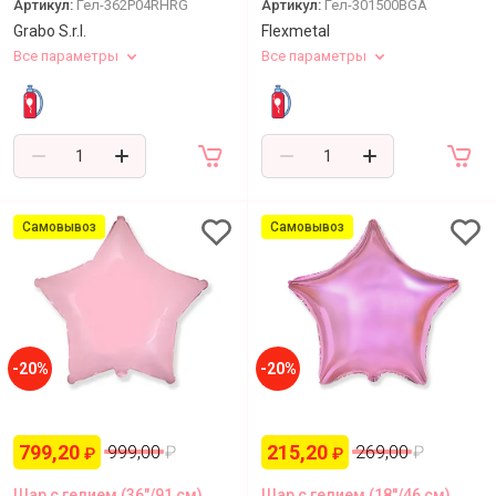
Артикул:
Гел-362P04RHRG
Артикул:
Гел-301500BGA
Grabo S.r.l.
Flexmetal
Все параметры
Все параметры
Самовывоз
Самовывоз
-20%
-20%
799,20
215,20
999,00
₽
269,00
₽
₽
₽
Шар с гелием (36"/91 см)
Шар с гелием (18''/46 см)