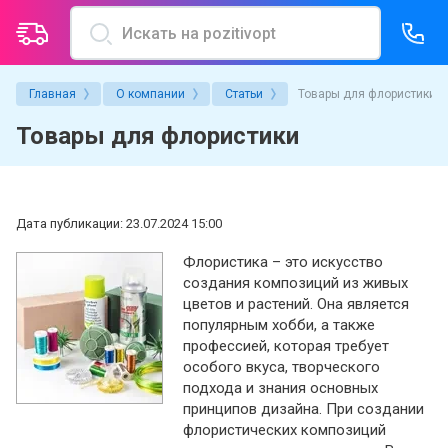
Главная
О компании
Статьи
Товары для флористики
О компании
Услуги магазина
Товары для флористики
Политика конфиденциальности
Надув воздушных шаров
Пользовательское соглашение
Упаковка подарка
Дата публикации: 23.07.2024 15:00
Условия гарантии и возврата товаров
Индивидуальные надписи
Флористика – это искусство
Новости
Аренда гелиевых баллонов
создания композиций из живых
цветов и растений. Она является
Производители
Печать на шарах
популярным хобби, а также
профессией, которая требует
Акции
особого вкуса, творческого
подхода и знания основных
принципов дизайна. При создании
Вопросы и ответы
флористических композиций