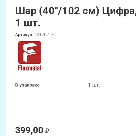
Статьи
Шар (40''/102 см) Цифра
1 шт.
Артикул:
901762TF
1 шт.
В упаковке
399,00
₽