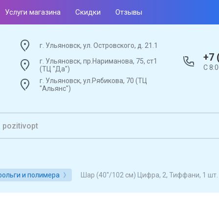
Услуги магазина
Скидки
Отзывы
г. Ульяновск, ул. Островского, д. 21.1
+7 
г. Ульяновск, пр.Нариманова, 75, ст1
С 8:
(ТЦ "Да")
г. Ульяновск, ул.Рябикова, 70 (ТЦ
"Альянс")
Шар (40''/102 см) Цифра, 2, Тиффани, 1 шт.
ольги и полимера