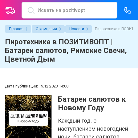
Главная
О компании
Новости
Пиротехника в ПОЗИТИВ
О компании
Услуги магазина
Пиротехника в ПОЗИТИВОПТ |
Политика конфиденциальности
Надув воздушных шаров
Батареи салютов, Римские Свечи,
Цветной Дым
Пользовательское соглашение
Упаковка подарка
Условия гарантии и возврата товаров
Индивидуальные надписи
Новости
Аренда гелиевых баллонов
Дата публикации: 19.12.2023 14:00
Батареи салютов к
Производители
Печать на шарах
Новому Году
Акции
Каждый год, с
Вопросы и ответы
наступлением новогодней
ночи, батареи салютов