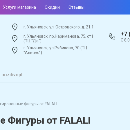
Услуги магазина
Скидки
Отзывы
г. Ульяновск, ул. Островского, д. 21.1
+7 
г. Ульяновск, пр.Нариманова, 75, ст1
С 8:
(ТЦ "Да")
г. Ульяновск, ул.Рябикова, 70 (ТЦ
"Альянс")
ьгированные Фигуры от FALALI
е Фигуры от FALALI