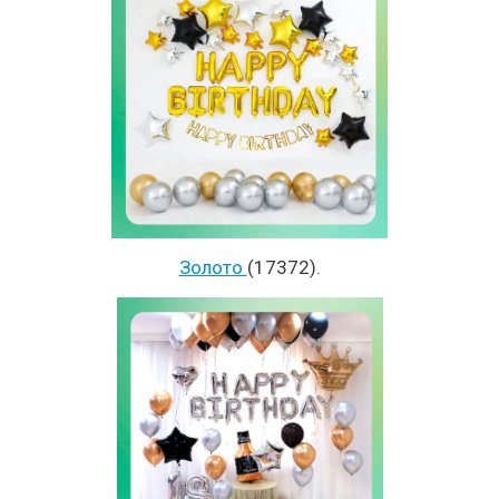
Золото
(17372).