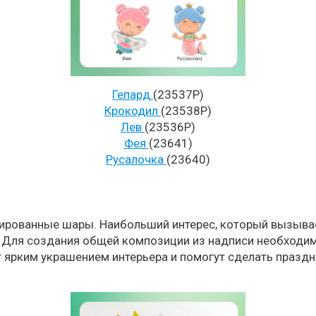
Гепард
(23537P)
Крокодил
(23538P)
Лев
(23536P)
Фея
(23641)
Русалочка
(23640)
гированные шары. Наибольший интерес, который вызывает
 Для создания общей композиции из надписи необходим
т ярким украшением интерьера и помогут сделать праз