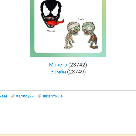
Монстр
(23742)
Зомби
(23749)
квы
Хэллоуин
Животные